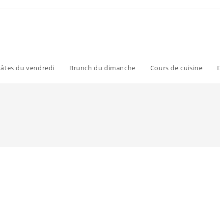
âtes du vendredi
Brunch du dimanche
Cours de cuisine