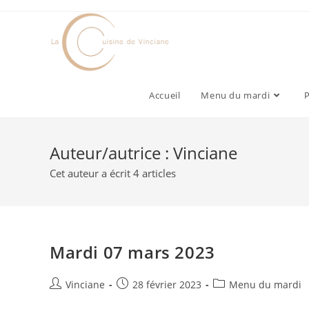
Skip
to
content
Accueil
Menu du mardi
P
Auteur/autrice :
Vinciane
Cet auteur a écrit 4 articles
Mardi 07 mars 2023
Auteur/autrice
Post
Post
Vinciane
28 février 2023
Menu du mardi
de
published:
category: