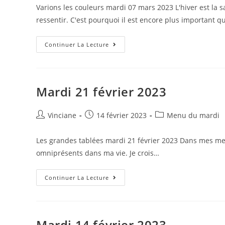
la
Varions les couleurs mardi 07 mars 2023 L'hiver est la s
publication :
ressentir. C'est pourquoi il est encore plus important q
Mardi
Continuer La Lecture
07
Mars
2023
Mardi 21 février 2023
Auteur/autrice
Post
Post
Vinciane
14 février 2023
Menu du mardi
de
published:
category:
la
Les grandes tablées mardi 21 février 2023 Dans mes menu
publication :
omniprésents dans ma vie. Je crois…
Mardi
Continuer La Lecture
21
Février
2023
Mardi 14 février 2023