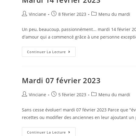
Auteur/autrice
Post
Post
Vinciane
8 février 2023
Menu du mardi
de
published:
category:
la
Un peu, beaucoup, passionnément... mardi 14 février 20
publication :
d'amour qui a commencé grâce à une personne excepti
Mardi
Continuer La Lecture
14
Février
2023
Mardi 07 février 2023
Auteur/autrice
Post
Post
Vinciane
5 février 2023
Menu du mardi
de
published:
category:
la
Sans cesse évoluer! mardi 07 février 2023 Parce que "év
publication :
recettes ou modifier des anciennes en leur ajoutant un
Mardi
Continuer La Lecture