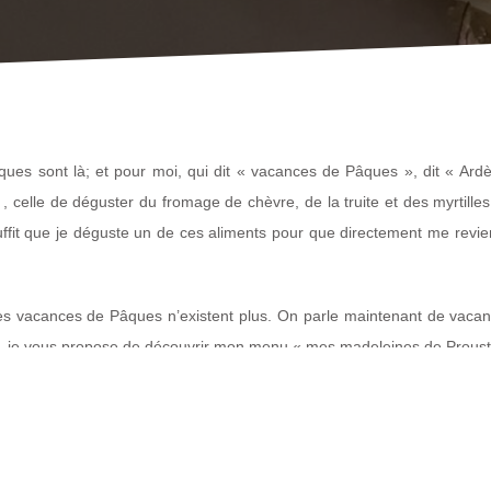
ques sont là; et pour moi, qui dit « vacances de Pâques », dit « A
vie , celle de déguster du fromage de chèvre, de la truite et des myrti
Il suffit que je déguste un de ces aliments pour que directement me 
es vacances de Pâques n’existent plus. On parle maintenant de vacan
i, je vous propose de découvrir mon menu « mes madeleines de Proust 