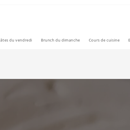
âtes du vendredi
Brunch du dimanche
Cours de cuisine