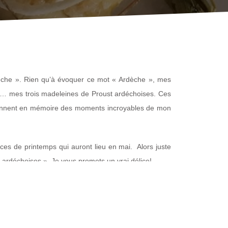
rdèche ». Rien qu’à évoquer ce mot « Ardèche », mes
lles… mes trois madeleines de Proust ardéchoises. Ces
reviennent en mémoire des moments incroyables de mon
ces de printemps qui auront lieu en mai. Alors juste
ardéchoises ». Je vous promets un vrai délice!