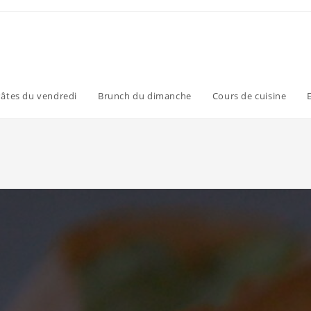
âtes du vendredi
Brunch du dimanche
Cours de cuisine