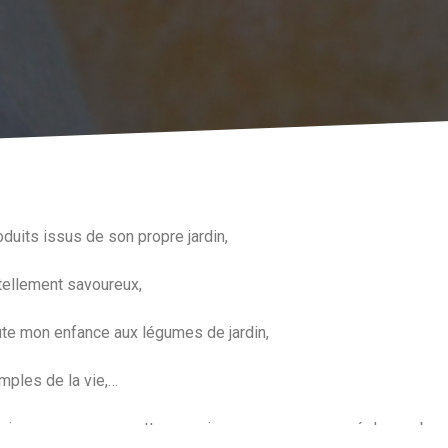
duits issus de son propre jardin,
tellement savoureux,
oute mon enfance aux légumes de jardin,
imples de la vie,…
re, je vous propose cette semaine, un menu composé de nombreux