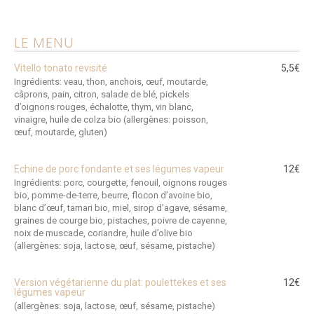
LE MENU
Vitello tonato revisité
5,5€
Ingrédients: veau, thon, anchois, œuf, moutarde,
câprons, pain, citron, salade de blé, pickels
d’oignons rouges, échalotte, thym, vin blanc,
vinaigre, huile de colza bio (allergènes: poisson,
œuf, moutarde, gluten)
Echine de porc fondante et ses légumes vapeur
12€
Ingrédients: porc, courgette, fenouil, oignons rouges
bio, pomme-de-terre, beurre, flocon d’avoine bio,
blanc d’œuf, tamari bio, miel, sirop d’agave, sésame,
graines de courge bio, pistaches, poivre de cayenne,
noix de muscade, coriandre, huile d’olive bio
(allergènes: soja, lactose, œuf, sésame, pistache)
Version végétarienne du plat: poulettekes et ses
12€
légumes vapeur
(allergènes: soja, lactose, œuf, sésame, pistache)