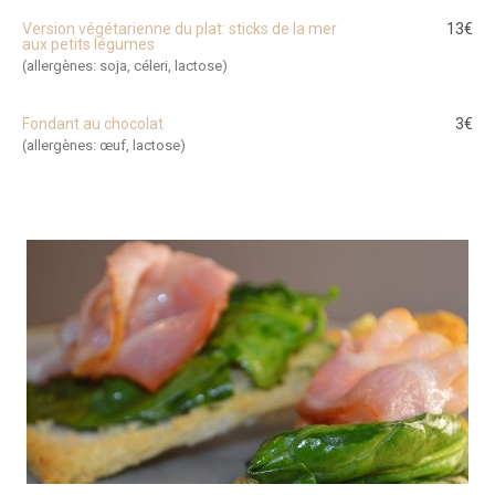
Version végétarienne du plat: sticks de la mer
13€
aux petits légumes
(allergènes: soja, céleri, lactose)
Fondant au chocolat
3€
(allergènes: œuf, lactose)