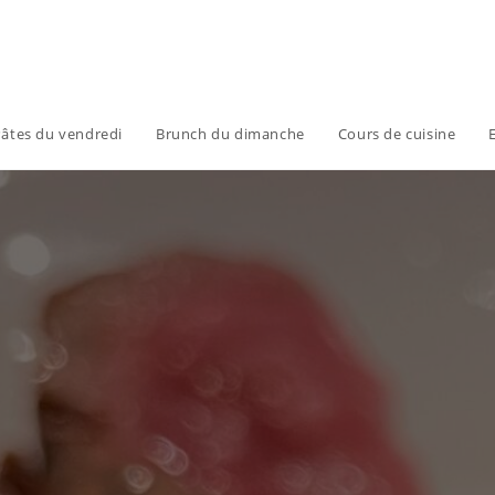
âtes du vendredi
Brunch du dimanche
Cours de cuisine