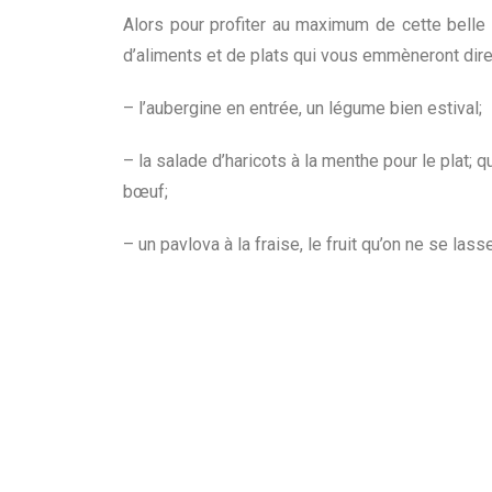
Alors pour profiter au maximum de cette belle 
d’aliments et de plats qui vous emmèneront dire
– l’aubergine en entrée, un légume bien estival;
– la salade d’haricots à la menthe pour le plat; 
bœuf;
– un pavlova à la fraise, le fruit qu’on ne se lass
Venez vite profiter de ces plaisirs culinaires et