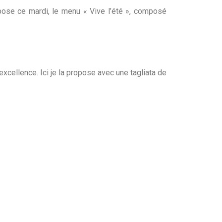
opose ce mardi, le menu « Vive l’été », composé
excellence. Ici je la propose avec une tagliata de
soleil qui ne cesse de briller!