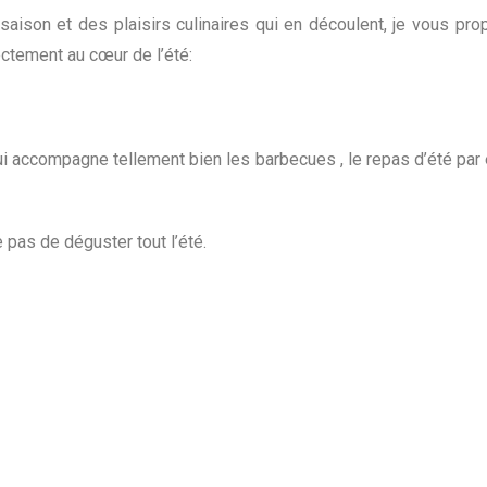
saison et des plaisirs culinaires qui en découlent, je vous pr
ctement au cœur de l’été:
qui accompagne tellement bien les barbecues , le repas d’été par 
e pas de déguster tout l’été.
 espérons que notre été soit à la hauteur de nos attentes avec un 