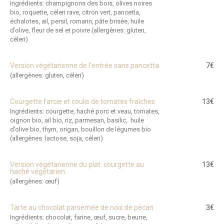
Ingrédients: champignons des bois, olives noires
bio, roquette, céleri rave, citron vert, pancetta,
échalotes, ail, persil, romarin, pâte brisée, huile
d’olive, fleur de sel et poivre (allergènes: gluten,
céleri)
Version végétarienne de l'entrée sans pancetta
7€
(allergènes: gluten, céleri)
Courgette farcie et coulis de tomates fraîches
13€
Ingrédients: courgette, haché porc et veau, tomates,
oignon bio, ail bio, riz, parmesan, basilic, huile
d’olive bio, thym, origan, bouillon de légumes bio
(allergènes: lactose, soja, céleri)
Version végétarienne du plat: courgette au
13€
haché végétarien
(allergènes: œuf)
Tarte au chocolat parsemée de noix de pécan
3€
Ingrédients: chocolat, farine, œuf, sucre, beurre,