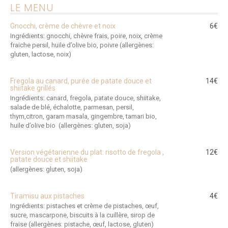
LE MENU
Gnocchi, crème de chèvre et noix
6€
Ingrédients: gnocchi, chèvre frais, poire, noix, crème
fraiche persil, huile d’olive bio, poivre (allergènes:
gluten, lactose, noix)
Fregola au canard, purée de patate douce et
14€
shiitake grillés
Ingrédients: canard, fregola, patate douce, shiitake,
salade de blé, échalotte, parmesan, persil,
thym,citron, garam masala, gingembre, tamari bio,
huile d’olive bio (allergènes: gluten, soja)
Version végétarienne du plat: risotto de fregola ,
12€
patate douce et shiitake
(allergènes: gluten, soja)
Tiramisu aux pistaches
4€
Ingrédients: pistaches et crème de pistaches, œuf,
sucre, mascarpone, biscuits à la cuillère, sirop de
fraise (allergènes: pistache, œuf, lactose, gluten)