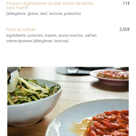
Version végétarienne du plat: tourte de bettes
11€
sans haché
(allergènes: gluten, œuf, lactose, pistache)
Poire au safran
3,50€
Ingrédients: poire bio, beurre, sucre roux bio, safran,
crème épaisse (allergènes: lactose)