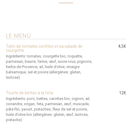
LE MENU
Tatin de tomates confites et sa salade de
4,5€
courgette
Ingrédients: tomates, courgette bio, roquette,
parmesan, beurre, farine, œuf, sucre roux, pignons,
herbe de Provence, ail, huile d’olive, vinaigre
balsamique, sel et poivre (allergènes: gluten,
lactose)
Tourte de bettes à la feta
12€
Ingrédients: porc, bettes, carottes bio, oignon, ail,
coriandre, origan, feta, parmesan, œuf, muscade,
pâte filo, yaourt, pistaches, fleur de sel et poivre,
huile d’olive bio (allergènes: gluten, œuf, lactose,
pistache)