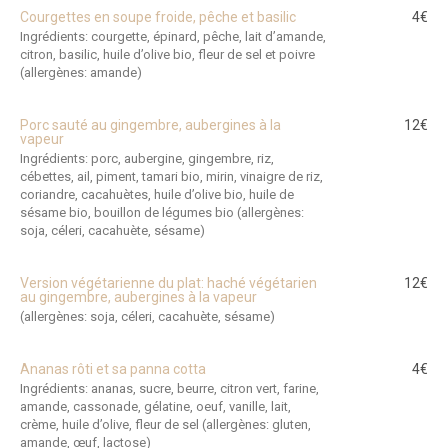
Courgettes en soupe froide, pêche et basilic
4€
Ingrédients: courgette, épinard, pêche, lait d’amande,
citron, basilic, huile d’olive bio, fleur de sel et poivre
(allergènes: amande)
Porc sauté au gingembre, aubergines à la
12€
vapeur
Ingrédients: porc, aubergine, gingembre, riz,
cébettes, ail, piment, tamari bio, mirin, vinaigre de riz,
coriandre, cacahuètes, huile d’olive bio, huile de
sésame bio, bouillon de légumes bio (allergènes:
soja, céleri, cacahuète, sésame)
Version végétarienne du plat: haché végétarien
12€
au gingembre, aubergines à la vapeur
(allergènes: soja, céleri, cacahuète, sésame)
Ananas rôti et sa panna cotta
4€
Ingrédients: ananas, sucre, beurre, citron vert, farine,
amande, cassonade, gélatine, oeuf, vanille, lait,
crème, huile d’olive, fleur de sel (allergènes: gluten,
amande, œuf, lactose)