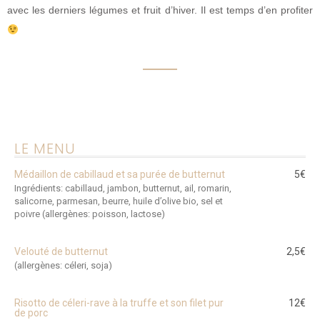
avec les derniers légumes et fruit d’hiver. Il est temps d’en profiter
LE MENU
Médaillon de cabillaud et sa purée de butternut
5€
Ingrédients: cabillaud, jambon, butternut, ail, romarin,
salicorne, parmesan, beurre, huile d’olive bio, sel et
poivre (allergènes: poisson, lactose)
Velouté de butternut
2,5€
(allergènes: céleri, soja)
Risotto de céleri-rave à la truffe et son filet pur
12€
de porc