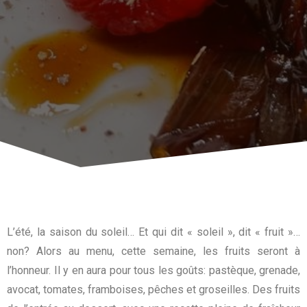
L’été, la saison du soleil… Et qui dit « soleil », dit « fruit »…
non? Alors au menu, cette semaine, les fruits seront à
l’honneur. Il y en aura pour tous les goûts: pastèque, grenade,
avocat, tomates, framboises, pêches et groseilles. Des fruits