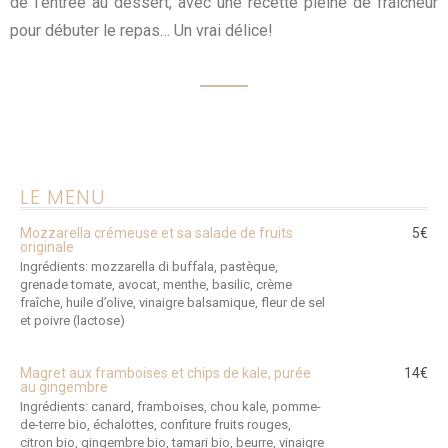
de l’entrée au dessert, avec une recette pleine de fraîcheur
pour débuter le repas… Un vrai délice!
LE MENU
Mozzarella crémeuse et sa salade de fruits
5€
originale
Ingrédients: mozzarella di buffala, pastèque,
grenade tomate, avocat, menthe, basilic, crème
fraîche, huile d’olive, vinaigre balsamique, fleur de sel
et poivre (lactose)
Magret aux framboises et chips de kale, purée
14€
au gingembre
Ingrédients: canard, framboises, chou kale, pomme-
de-terre bio, échalottes, confiture fruits rouges,
citron bio, gingembre bio, tamari bio, beurre, vinaigre