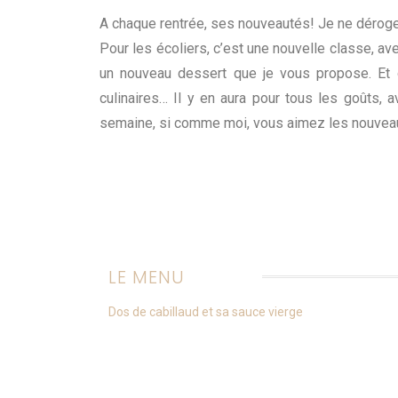
A chaque rentrée, ses nouveautés! Je ne dérogera
Pour les écoliers, c’est une nouvelle classe, a
un nouveau dessert que je vous propose. Et 
culinaires… Il y en aura pour tous les goûts,
semaine, si comme moi, vous aimez les nouvea
LE MENU
Dos de cabillaud et sa sauce vierge
Ingrédients: cabillaud, tomate, ail, graine de coriandre, ba
estragon, cerfeuil, citron, huile d’olive bio (allergènes: p
Version végétarienne de l'entrée: bruschetta à la t